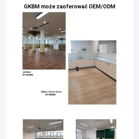
GKBM może zaoferować OEM/ODM