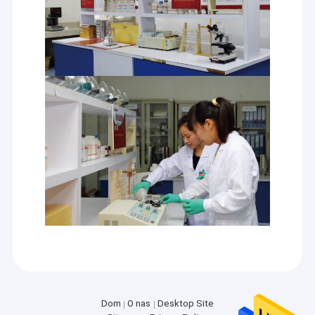
Dom
O nas
Desktop Site