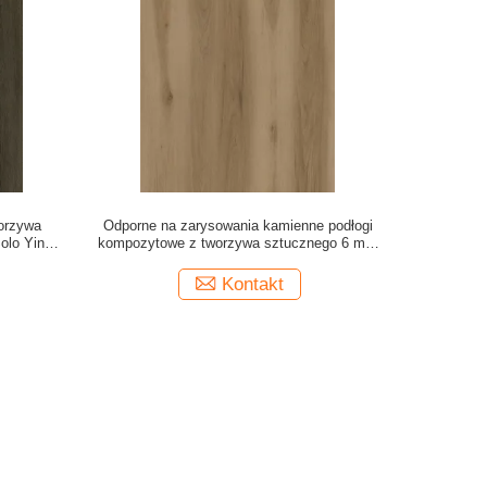
orzywa
Odporne na zarysowania kamienne podłogi
olo Yin
kompozytowe z tworzywa sztucznego 6 mm
-W50010B
Key West Burlywood Wood Grain GKBM DG-
W50007B
Kontakt