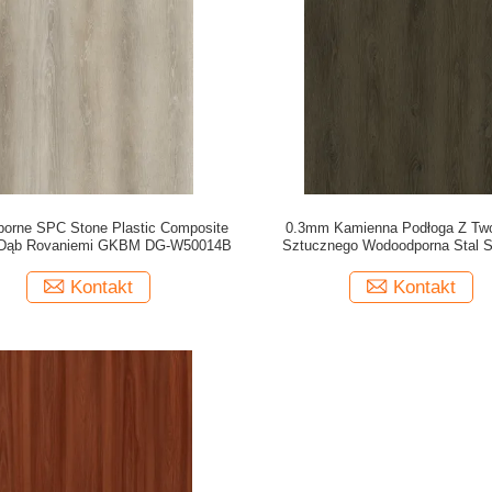
orne SPC Stone Plastic Composite
0.3mm Kamienna Podłoga Z Tw
g Dąb Rovaniemi GKBM DG-W50014B
Sztucznego Wodoodporna Stal S
Burlywood Wood Grain GKBM DG
Kontakt
Kontakt