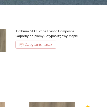
1220mm SPC Stone Plastic Composite
Odporny na plamy Antypoślizgowy Maple
Grove Burlywood Wood Grain GKBM DG-
Zapytanie teraz
W50011B