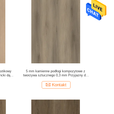
stikowy
5 mm kamienne podłogi kompozytowe z
ncki dąb
tworzywa sztucznego 0,3 mm Przyjazny dla
GKBM DG-
przyrody niepalny nieszkodliwy dąb karmelowy
GKBM DG-W50005B
Kontakt