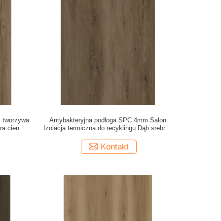
 tworzywa
Antybakteryjna podłoga SPC 4mm Salon
ra cienki
Izolacja termiczna do recyklingu Dąb srebrny
GKBM DG-
GKBM DG-W50012B
Kontakt