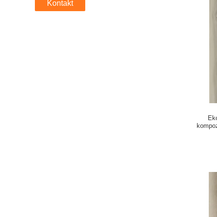
Kontakt
Ek
kompoz
szwu orz