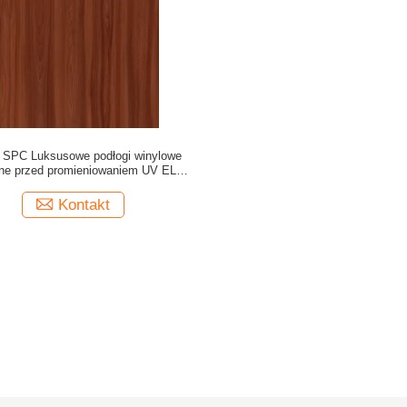
SPC Luksusowe podłogi winylowe
one przed promieniowaniem UV ELM
Burlywood Wood Grain GKBM DG-
W50006B
Kontakt