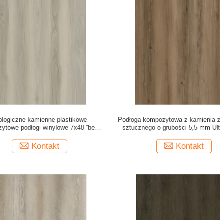
ologiczne kamienne plastikowe
Podłoga kompozytowa z kamienia z
ytowe podłogi winylowe 7x48 ''bez
sztucznego o grubości 5,5 mm Ult
ech kazański Burlywood Wood Grain
ognioodporny Chablis Hickory 
GKBM DG-W50002B
W50013B
Kontakt
Kontakt