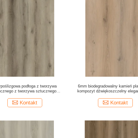
ypoślizgowa podłoga z tworzywa
6mm biodegradowalny kamień pla
ucznego z tworzywa sztucznego
kompozyt dźwiękoszczelny elega
na ścierna wodoodporna Unilin Click
Burlywood ziarno drewna 0.5mm 
b Yorkton GKBM DG-W50004B
W50009B
Kontakt
Kontakt