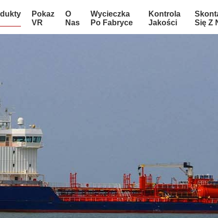
dukty
Pokaz
O
Wycieczka
Kontrola
Skont
VR
Nas
Po Fabryce
Jakości
Się Z