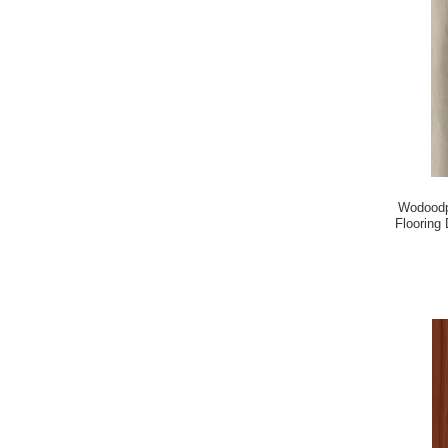
Wodoodp
Floorin