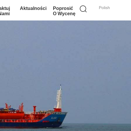
Polish
aktuj
Aktualności
Poprosić
 Nami
O Wycenę