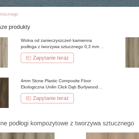
ztucznego
sze produkty
Wolna od zanieczyszczeń kamienna
podłoga z tworzywa sztucznego 0,3 mm nie
powodująca korozji Unilin Click Belgrade
Zapytanie teraz
Burlywood Wood Grain GKBM DG-
W50003B
4mm Stone Plastic Composite Floor
Ekologiczna Unilin Click Dąb Burlywood
Wood Grain GKBM DG-W50001B
Zapytanie teraz
ne podłogi kompozytowe z tworzywa sztucznego