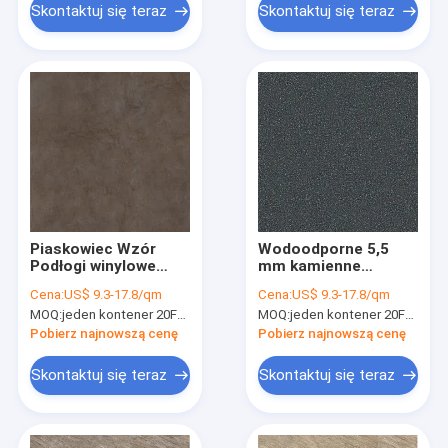
Skontaktuj się teraz
Skontaktuj się teraz
Piaskowiec Wzór
Wodoodporne 5,5
Podłogi winylowe
mm kamienne
6mm Odporność na
podłogi
Cena:
US$ 9.3-17.8/qm
Cena:
US$ 9.3-17.8/qm
zużycie GKBM DP-
kompozytowe z
MOQ:
jeden kontener 20FT lub 2500 metrów kwadratowych;
MOQ:
jeden kontener 20FT lub 2500 metrów kwadratowych;
S82284
tworzywa
sztucznego,
Pobierz najnowszą cenę
Pobierz najnowszą cenę
elektrolityczne,
lastryko o wysokiej
Skontaktuj się teraz
Skontaktuj się teraz
elastyczności GKBM
DP-S82282