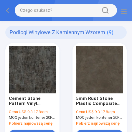
Podłogi Winylowe Z Kamiennym Wzorem
(9)
Cement Stone
5mm Rust Stone
Pattern Vinyl
Plastic Composite
Flooring 4mm 5mm
Vinyl Flooring
Cena:
US$ 9.3-17.8/qm
Cena:
US$ 9.3-17.8/qm
Unilin Click GKBM DP-
Ekologiczna
MOQ:
jeden kontener 20FT lub 2500 metrów kwadratowych;
MOQ:
jeden kontener 20FT lub 2500 metrów kwadratowych;
S82285 Zielony
odporność na
uderzenia GKBM DP-
Pobierz najnowszą cenę
Pobierz najnowszą cenę
S82287