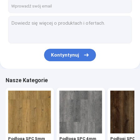
O nas
Wycieczka po fabryce
Kontrola jakości
Skontaktuj się z nami
Kontyntynuj
Aktualności
Poprosić o wycenę
Nasze Kategorie
Podłoga SPC 5mm
Podłoga SPC 4mm
Podłogi SPC
Podłoga SPC 5mm
Podłoga SPC 4mm
Podłogi SPC