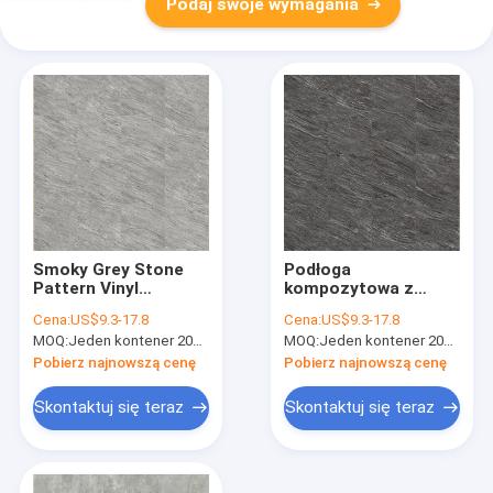
Podaj swoje wymagania
Smoky Grey Stone
Podłoga
Pattern Vinyl
kompozytowa z
Flooring 7''x48''
czarnego kwarcu
Cena:
US$9.3-17.8
Cena:
US$9.3-17.8
GKBM Greenpy MJ-
SPC 5mm 4mm
MOQ:
Jeden kontener 20FT lub 2500m2.
MOQ:
Jeden kontener 20FT lub 2500m2.
S6013
GKBM Greenpy MJ-
S6014
Pobierz najnowszą cenę
Pobierz najnowszą cenę
Skontaktuj się teraz
Skontaktuj się teraz