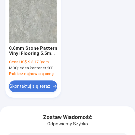
0.6mm Stone Pattern
Vinyl Flooring 5.5mm
Do kuchni Ultra Light
Cena:
US$ 9.3-17.8/qm
GKBM DP-S82274
MOQ:
jeden kontener 20FT lub 2500 metrów kwadratowych;
Pobierz najnowszą cenę
Skontaktuj się teraz
Dom
Produkty
Zostaw Wiadomość
Odpowiemy Szybko
Pokaz VR