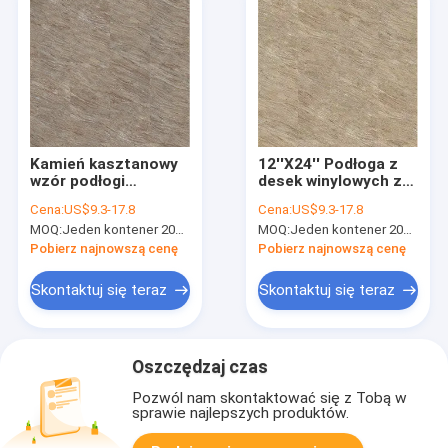
Kamień kasztanowy
12''X24'' Podłoga z
wzór podłogi
desek winylowych z
winylowe 0,3-0,6 mm
bursztynowym
Cena:
US$9.3-17.8
Cena:
US$9.3-17.8
Home Deco
wzorem GKBM
MOQ:
Jeden kontener 20FT lub 2500m2.
MOQ:
Jeden kontener 20FT lub 2500m2.
ognioodporny jasny
Greenpy MJ-S6011
GKBM Greenpy MJ-
Pobierz najnowszą cenę
Pobierz najnowszą cenę
S6012
Skontaktuj się teraz
Skontaktuj się teraz
Oszczędzaj czas
Pozwól nam skontaktować się z Tobą w
sprawie najlepszych produktów.