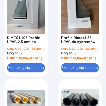
DIMEX L108 Profile
Profile Dimex L88
UPVC 2,5 mm do
UPVC do systemów
przesuwanych okien i
przesuwnych okien i
Cena:
USD 1700-1850 per ton
Cena:
USD 1700-1850 per ton
drzwi
drzwi
MOQ:
10 ton
MOQ:
10 ton
Pobierz najnowszą cenę
Pobierz najnowszą cenę
Skontaktuj się teraz
Skontaktuj się teraz
Dom
Produkty
Pokaz VR