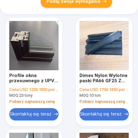
Podaj swoje wymagania
Profile okna
Dimex Nylon Wylotne
przesuwnego z UPVC
paski PA66 GF25 Z
serii GKBM 105 Białe
odpornością na
Cena:
USD 1250-1850 per ton
Cena:
USD 1700-1850 per ton
elementy
starzenie się
MOQ:
23 tony
MOQ:
10 ton
konstrukcyjne
Pobierz najnowszą cenę
Pobierz najnowszą cenę
Skontaktuj się teraz
Skontaktuj się teraz