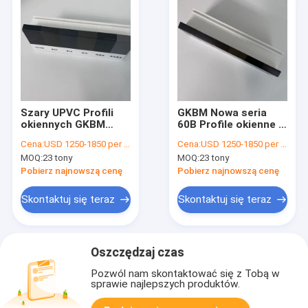
Szary UPVC Profili
GKBM Nowa seria
okiennych GKBM
60B Profile okienne z
Nowa izolacja cieplna
okładki UPVC
Cena:
USD 1250-1850 per ton
Cena:
USD 1250-1850 per ton
60B
Ekstruowane
MOQ:
23 tony
MOQ:
23 tony
brązowe
Pobierz najnowszą cenę
Pobierz najnowszą cenę
Skontaktuj się teraz
Skontaktuj się teraz
Oszczędzaj czas
Pozwól nam skontaktować się z Tobą w
sprawie najlepszych produktów.