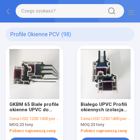
Profile Okienne PCV
(98)
GKBM 65 Białe profile
Białego UPVC Profili
okienne UPVC do
okiennych izolacja
wnętrza i zewnątrz
cieplna GKBM 60
Cena:
USD 1250-1450 per ton
Cena:
USD 1250-1400 per ton
Sereis
MOQ:
23 tony
MOQ:
23 tony
Pobierz najnowszą cenę
Pobierz najnowszą cenę