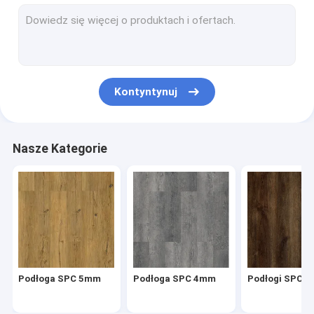
SPC w jodełkę
SPC Kliknij Podłogi
Kamienne podłogi kompozytowe z tworzywa sztucznego
Kontyntynuj
Sztywny rdzeń SPC
Podłogi winylowe SPC
Nasze Kategorie
Podłogi drewniane SPC
Marmurowe podłogi winylowe
Granitowe podłogi winylowe
Cementowe podłogi winylowe
Podłoga SPC 5mm
Podłoga SPC 4mm
Podłogi SPC
Podłogi winylowe z kamiennym wzorem