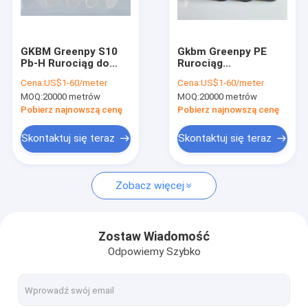
O nas
Wycieczka po fabryce
GKBM Greenpy S10
Gkbm Greenpy PE
Pb-H Rurociąg do
Rurociąg
Kontrola jakości
zimnej ciepłej wody
wodociągowy DN25 -
Cena:
US$1-60/meter
Cena:
US$1-60/meter
DN16 - DN32
DN630
MOQ:
20000 metrów
MOQ:
20000 metrów
Przeciwporosty
Skontaktuj się z nami
Pobierz najnowszą cenę
Pobierz najnowszą cenę
Aktualności
Skontaktuj się teraz
Skontaktuj się teraz
Poprosić o wycenę
Zobacz więcej
Podłoga SPC 5mm
Zostaw Wiadomość
Odpowiemy Szybko
Podłoga SPC 4mm
Podłogi SPC