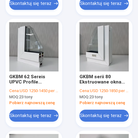
Skontaktuj się teraz
Skontaktuj się teraz
GKBM 62 Sereis
GKBM serii 80
UPVC Profile
Ekstruowane okna
ekstruzyjne okna
przesuwne UPVC
Cena:
USD 1250-1450 per ton
Cena:
USD 1250-1850 per ton
przesuwne
Białe profile
MOQ:
23 tony
MOQ:
23 tony
Komponenty
wewnętrzne i
konstrukcyjne
zewnętrzne
Pobierz najnowszą cenę
Pobierz najnowszą cenę
Skontaktuj się teraz
Skontaktuj się teraz