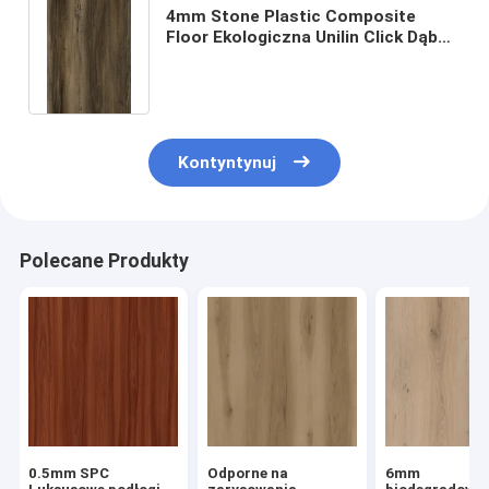
4mm Stone Plastic Composite
Floor Ekologiczna Unilin Click Dąb
Burlywood Wood Grain GKBM DG-
W50001B
Kontyntynuj
Polecane Produkty
0.5mm SPC
Odporne na
6mm