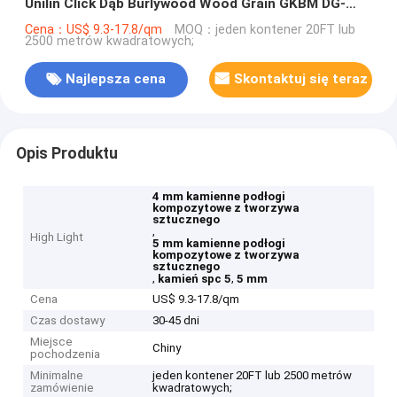
Unilin Click Dąb Burlywood Wood Grain GKBM DG-
W50001B
Cena：US$ 9.3-17.8/qm
MOQ：jeden kontener 20FT lub
2500 metrów kwadratowych;
Najlepsza cena
Skontaktuj się teraz
Opis Produktu
4 mm kamienne podłogi
kompozytowe z tworzywa
sztucznego
,
High Light
5 mm kamienne podłogi
kompozytowe z tworzywa
sztucznego
,
,
kamień spc 5
5 mm
Cena
US$ 9.3-17.8/qm
Czas dostawy
30-45 dni
Miejsce
Chiny
pochodzenia
Minimalne
jeden kontener 20FT lub 2500 metrów
zamówienie
kwadratowych;