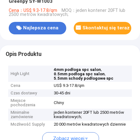
Greenpy SY-W1003
Cena：US$ 9.3-17.8/qm
MOQ：jeden kontener 20FT lub
2500 metrów kwadratowych;
Najlepsza cena
Skontaktuj się teraz
Opis Produktu
,
4mm podłoga spc salon
High Light
,
0.5mm podłoga spc salon
5.5mm schody podłogowe spc
Cena
US$ 9.3-17.8/qm
Czas dostawy
30-45 dni
Miejsce
Chiny
pochodzenia
Minimalne
jeden kontener 20FT lub 2500 metrów
zamówienie
kwadratowych;
Możliwość Supply
20 000 metrów kwadratowych dziennie
Zobacz więcej