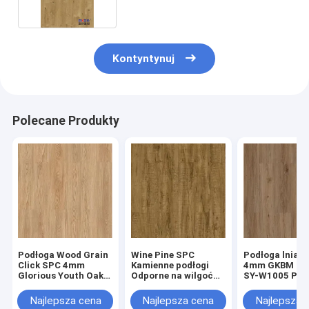
Kontyntynuj
Polecane Produkty
Podłoga Wood Grain
Wine Pine SPC
Podłoga lnian
Click SPC 4mm
Kamienne podłogi
4mm GKBM Gr
Glorious Youth Oak
Odporne na wilgoć
SY-W1005 Pod
GKBM Greenpy SY-
Wysoka
kompozytowa 
W1002
elastyczność GKBM
kamienia
Najlepsza cena
Najlepsza cena
Najlepsza 
Greenpy SY-W1004