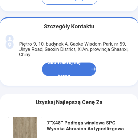
Szczegóły Kontaktu
Piętro 9, 10, budynek A, Gaoke Wisdom Park, nr 59,
Jinye Road, Gaoxin District, Xi'An, prowincja Shaanxi,
Chiny.
Skontaktuj się
teraz
Uzyskaj Najlepszą Cenę Za
7''X48'' Podłoga winylowa SPC
Wysoka Abrasion Antypoślizgowa
Wodoodporna Kliknij GKBM LS-M037