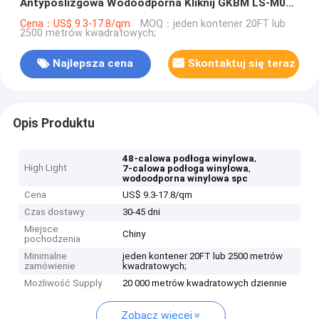
Antypoślizgowa Wodoodporna Kliknij GKBM LS-M037
Zielona
Cena：US$ 9.3-17.8/qm
MOQ：jeden kontener 20FT lub
2500 metrów kwadratowych;
Najlepsza cena
Skontaktuj się teraz
Opis Produktu
,
48-calowa podłoga winylowa
High Light
,
7-calowa podłoga winylowa
wodoodporna winylowa spc
Cena
US$ 9.3-17.8/qm
Czas dostawy
30-45 dni
Miejsce
Chiny
pochodzenia
Minimalne
jeden kontener 20FT lub 2500 metrów
zamówienie
kwadratowych;
Możliwość Supply
20 000 metrów kwadratowych dziennie
Zobacz więcej