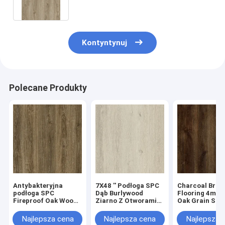
Zielona
Kontyntynuj
Polecane Produkty
Antybakteryjna
7X48 '' Podłoga SPC
Charcoal Bro
podłoga SPC
Dąb Burlywood
Flooring 4mm
Fireproof Oak Wood
Ziarno Z Otworami
Oak Grain Sto
Grain GKBM Greenpy
SPC Sztywna Rdzeń
Vinyl Sztywny
GL-W7223-1
Click Vinyl Flooring
Greenpy GL-W
Najlepsza cena
Najlepsza cena
Najlepsza 
GKBM Greenpy GL-
1