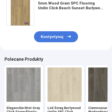
5mm Wood Grain SPC Flooring
Unilin Click Beach Sunset Burlywood
Eco Friendly GKBM MJ-W6003
Kontyntynuj
Polecane Produkty
Eleganckie Mist Grey
Lód Śnieg Burlywood
Ciemnoszary 
Click Stone Plastic
Unilin SPC Click
Wodoodporna