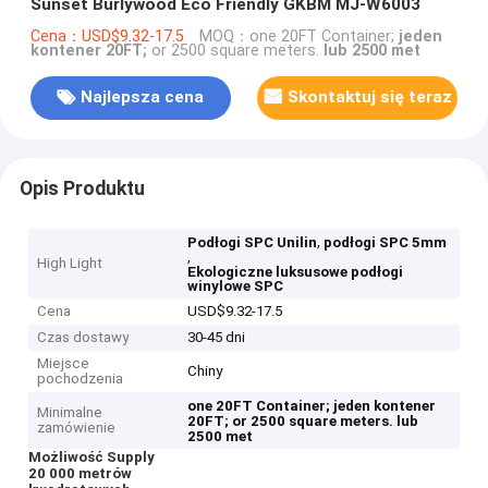
Sunset Burlywood Eco Friendly GKBM MJ-W6003
Cena：USD$9.32-17.5
MOQ：
one 20FT Container;
jeden
kontener 20FT;
or 2500 square meters.
lub 2500 met
Najlepsza cena
Skontaktuj się teraz
Opis Produktu
,
Podłogi SPC Unilin
podłogi SPC 5mm
,
High Light
Ekologiczne luksusowe podłogi
winylowe SPC
Cena
USD$9.32-17.5
Czas dostawy
30-45 dni
Miejsce
Chiny
pochodzenia
one 20FT Container;
jeden kontener
Minimalne
20FT;
or 2500 square meters.
lub
zamówienie
2500 met
Możliwość Supply
20 000 metrów