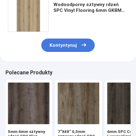
Wodoodporny sztywny rdzeń
SPC Vinyl Flooring 6mm GKBM
DM-W40044
Kontyntynuj
Polecane Produkty
5mm 6mm sztywny
7''X48'' 0,5mm
6mm SPC Cor