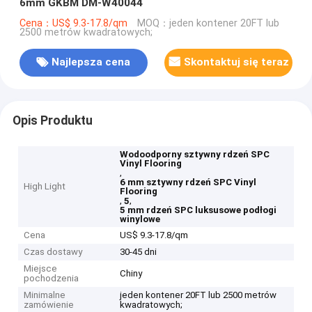
6mm GKBM DM-W40044
Cena：US$ 9.3-17.8/qm
MOQ：jeden kontener 20FT lub
2500 metrów kwadratowych;
Najlepsza cena
Skontaktuj się teraz
Opis Produktu
Wodoodporny sztywny rdzeń SPC
Vinyl Flooring
,
6 mm sztywny rdzeń SPC Vinyl
High Light
Flooring
,
,
5
5 mm rdzeń SPC luksusowe podłogi
winylowe
Cena
US$ 9.3-17.8/qm
Czas dostawy
30-45 dni
Miejsce
Chiny
pochodzenia
Minimalne
jeden kontener 20FT lub 2500 metrów
zamówienie
kwadratowych;