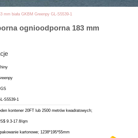
183 mm biała GKBM Greenpy GL-S5539-1
porna ognioodporna 183 mm
cje
hiny
reenpy
SGS
L-S5539-1
eden kontener 20FT lub 2500 metrów kwadratowych;
S$ 9.3-17.8/qm
pakowanie kartonowe; 1238*195*55mm