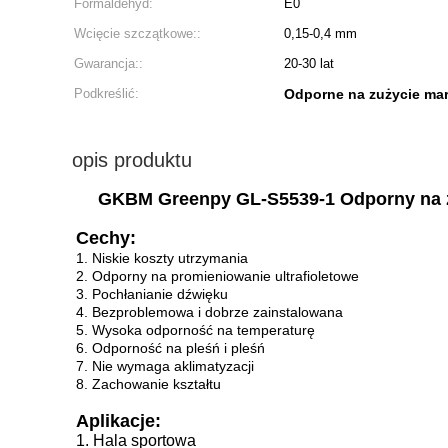
Formaldehyd:
E0
Wcięcie szczątkowe::
0,15-0,4 mm
Gwarancja::
20-30 lat
Podkreślić:
Odporne na zużycie ma
opis produktu
GKBM Greenpy GL-S5539-1 Odporny na 
Cechy:
1. Niskie koszty utrzymania
2. Odporny na promieniowanie ultrafioletowe
3. Pochłanianie dźwięku
4. Bezproblemowa i dobrze zainstalowana
5. Wysoka odporność na temperaturę
6. Odporność na pleśń i pleśń
7. Nie wymaga aklimatyzacji
8. Zachowanie kształtu
Aplikacje:
1. Hala sportowa