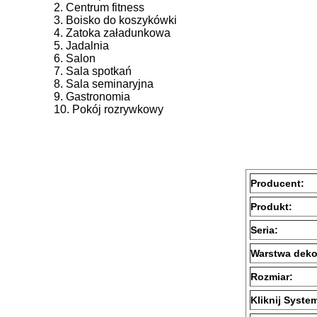
2. Centrum fitness
3. Boisko do koszykówki
4. Zatoka załadunkowa
5. Jadalnia
6. Salon
7. Sala spotkań
8. Sala seminaryjna
9. Gastronomia
10. Pokój rozrywkowy
Producent:
Produkt:
Seria:
Warstwa dekor
Rozmiar:
Kliknij Syste