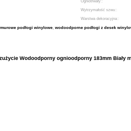
Ogniotrwały::
Wytrzymałość szwu::
Warstwa dekoracyjna::
rmurowe podłogi winylowe
wodoodporne podłogi z desek winyl
,
zużycie Wodoodporny ognioodporny 183mm Biały ma