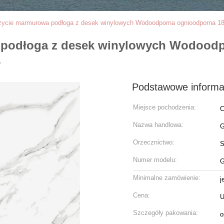
życie marmurowa podłoga z desek winylowych Wodoodporna ognioodporna 
 podłoga z desek winylowych Wodood
1
Podstawowe informa
Miejsce pochodzenia:
C
Nazwa handlowa:
G
Orzecznictwo:
Numer modelu:
G
Minimalne zamówienie:
j
Cena:
U
Szczegóły pakowania:
o