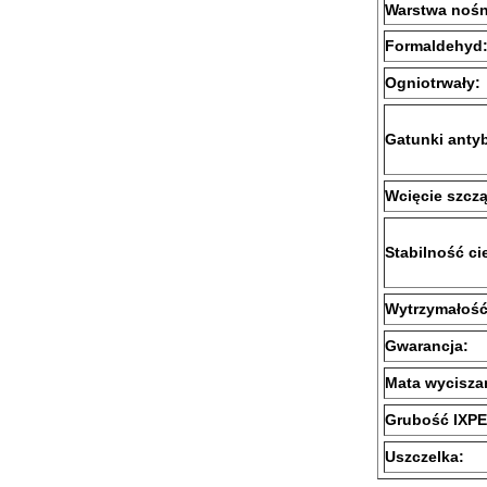
Warstwa nośn
Formaldehyd
Ogniotrwały:
Gatunki antyb
Wcięcie szcz
Stabilność ci
Wytrzymałość
Gwarancja:
Mata wycisza
Grubość IXPE
Uszczelka: