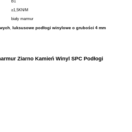
B1
≥1,5KN/M
biały marmur
owych
luksusowe podłogi winylowe o grubości 4 mm
,
rmur Ziarno Kamień Winyl SPC Podłogi