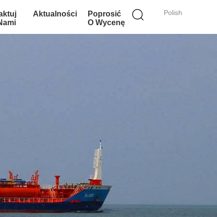
Polish
aktuj
Aktualności
Poprosić
 Nami
O Wycenę