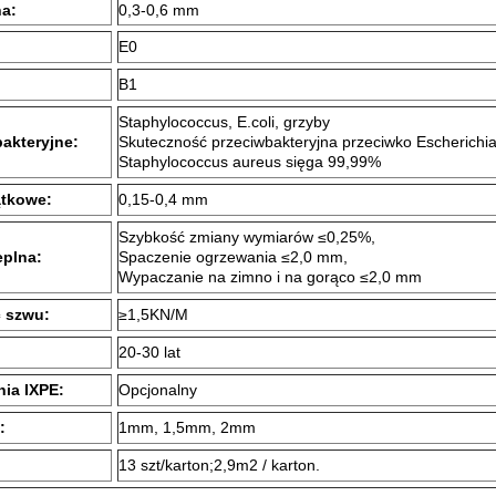
a:
0,3-0,6 mm
:
E0
B1
Staphylococcus, E.coli, grzyby
akteryjne:
Skuteczność przeciwbakteryjna przeciwko Escherichia 
Staphylococcus aureus sięga 99,99%
ątkowe:
0,15-0,4 mm
Szybkość zmiany wymiarów ≤0,25%,
eplna:
Spaczenie ogrzewania ≤2,0 mm,
Wypaczanie na zimno i na gorąco ≤2,0 mm
 szwu:
≥1,5KN/M
20-30 lat
nia IXPE:
Opcjonalny
:
1mm, 1,5mm, 2mm
13 szt/karton;2,9m2 / karton.