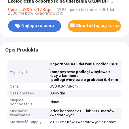
Ekologiczna odporność na uderzenia GKBM DP-
S82287
Cena：US$ 9.3-17.8/qm
MOQ：jeden kontener 20FT lub
2500 metrów kwadratowych;
Najlepsza cena
Skontaktuj się teraz
Opis Produktu
Odporność na uderzenia Podłogi SPC
,
High Light
kompozytowe podłogi winylowe z
rdzy z kamienia
,
,
podłogi winylowe o grubości 0
4 mm
Cena
US$ 9.3-17.8/qm
Czas dostawy
30-45 dni
Miejsce
Chiny
pochodzenia
Minimalne
jeden kontener 20FT lub 2500 metrów
zamówienie
kwadratowych;
Możliwość Supply
20 000 metrów kwadratowych dziennie