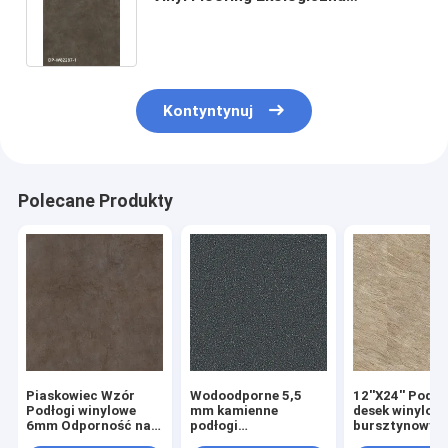
odporność na uderzenia GKBM DP-
S82287
Kontyntynuj
Polecane Produkty
Piaskowiec Wzór
Wodoodporne 5,5
12''X24'' Podło
Podłogi winylowe
mm kamienne
desek winylow
6mm Odporność na
podłogi
bursztynowy
zużycie GKBM DP-
kompozytowe z
wzorem GKBM