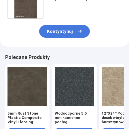
zużycie GKBM DP-S82284
Kontyntynuj
Polecane Produkty
5mm Rust Stone
Wodoodporne 5,5
12''X24'' Podło
Plastic Composite
mm kamienne
desek winylow
Vinyl Flooring
podłogi
bursztynowy
Ekologiczna
kompozytowe z
wzorem GKBM