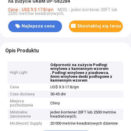
na zużycie GKBM DP-S82284
Cena：US$ 9.3-17.8/qm
MOQ：jeden kontener 20FT lub
2500 metrów kwadratowych;
Najlepsza cena
Skontaktuj się teraz
Opis Produktu
Odporność na zużycie Podłogi
winylowe z kamiennym wzorem
High Light
,
,
Podłogi winylowe z piaskowca
6mm winylowe deski podłogowe z
kamiennym wzorem
Cena
US$ 9.3-17.8/qm
Czas dostawy
30-45 dni
Miejsce
Chiny
pochodzenia
Minimalne
jeden kontener 20FT lub 2500 metrów
zamówienie
kwadratowych;
Możliwość Supply
20 000 metrów kwadratowych dziennie